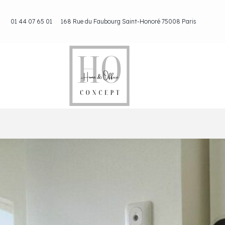
Aller
au
01 44 07 65 01
168 Rue du Faubourg Saint-Honoré 75008 Paris
contenu
Navigation
des
articles