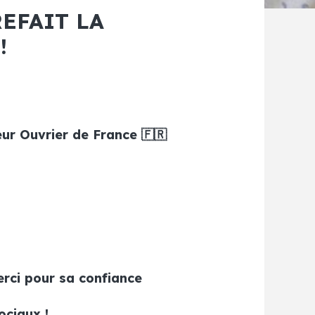
EFAIT LA
!
eur Ouvrier de France 🇫🇷
erci pour sa confiance
ociaux !