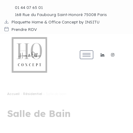
Aller
01 44 07 65 01
au
168 Rue du Faubourg Saint-Honoré 75008 Paris
contenu
Plaquette Home & Office Concept by INSITU
Prendre RDV
Accueil
»
Résidentiel
»
Salle de bain
Salle de Bain