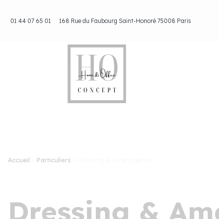
Aller
au
01 44 07 65 01
168 Rue du Faubourg Saint-Honoré 75008 Paris
contenu
Accueil
»
Particuliers
»
Dressing & Aménagement
Dressing & A