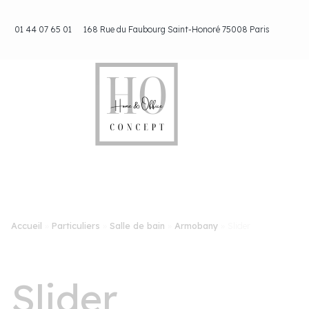
Aller
au
01 44 07 65 01
168 Rue du Faubourg Saint-Honoré 75008 Paris
contenu
Accueil
»
Particuliers
»
Salle de bain
»
Armobany
»
Slider
Slider