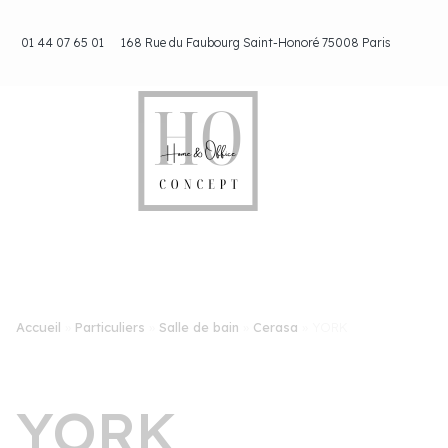
Aller
au
01 44 07 65 01
168 Rue du Faubourg Saint-Honoré 75008 Paris
contenu
Accueil
»
Particuliers
»
Salle de bain
»
Cerasa
»
YORK
YORK